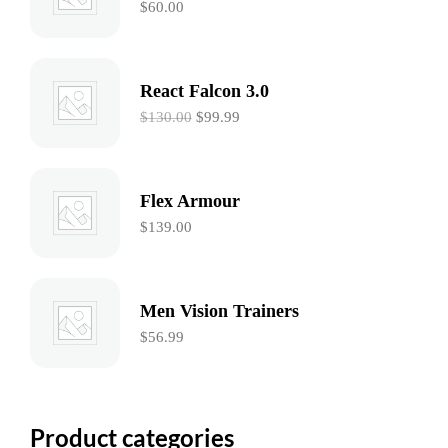
$
60.00
React Falcon 3.0
Le
Le
$
130.00
$
99.99
prix
prix
initial
actuel
était :
est :
Flex Armour
$130.00.
$99.99.
$
139.00
Men Vision Trainers
$
56.99
Product categories