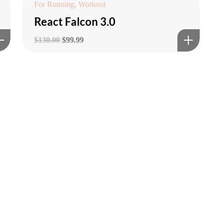
For Running
,
Workout
React Falcon 3.0
Le
Le
$
130.00
$
99.99
prix
prix
initial
actuel
était :
est :
$130.00.
$99.99.